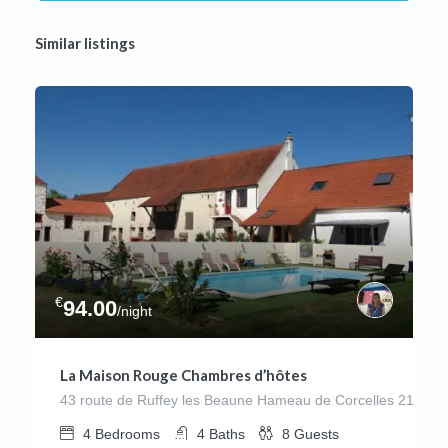
Similar listings
€
94.00
/night
La Maison Rouge Chambres d’hôtes
43 route de Ruffey les Beaune Hameau de Corcelles 215
4
Bedrooms
4
Baths
8
Guests