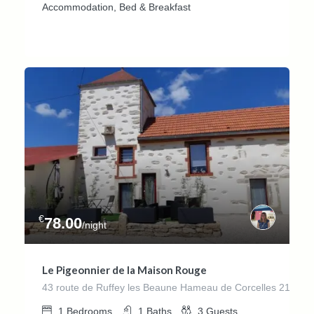
Accommodation, Bed & Breakfast
€
78.00
/night
Le Pigeonnier de la Maison Rouge
43 route de Ruffey les Beaune Hameau de Corcelles 215
1
Bedrooms
1
Baths
3
Guests