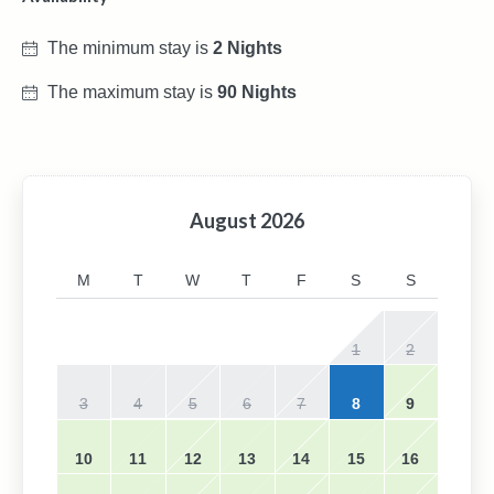
The minimum stay is
2 Nights
The maximum stay is
90 Nights
August
2026
M
T
W
T
F
S
S
1
2
3
4
5
6
7
8
9
10
11
12
13
14
15
16