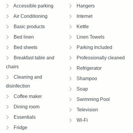
Accessible parking
Hangers
Air Conditioning
Internet
Basic products
Kettle
Bed linen
Linen Towels
Bed sheets
Parking Included
Breakfast table and
Professionally cleaned
chairs
Refrigerator
Cleaning and
Shampoo
disinfection
Soap
Coffee maker
Swimming Pool
Dining room
Television
Essentials
Wi-Fi
Fridge