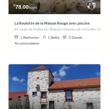
€
78.00
/night
La Roulotte de la Maison Rouge avec piscine
43 route de Ruffey les Beaune Hameau de Corcelles 215
1
Bedrooms
1
Baths
3
Guests
Accommodation