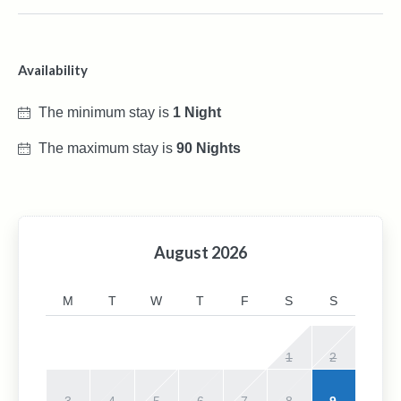
Availability
The minimum stay is
1 Night
The maximum stay is
90 Nights
August
2026
M
T
W
T
F
S
S
1
2