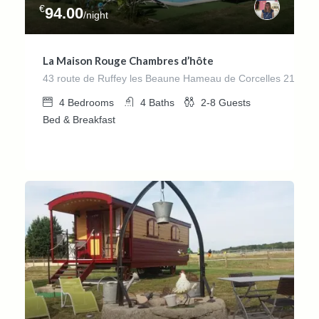
€
94.00
/night
La Maison Rouge Chambres d’hôte
43 route de Ruffey les Beaune Hameau de Corcelles 215
4
Bedrooms
4
Baths
2-8
Guests
Bed & Breakfast