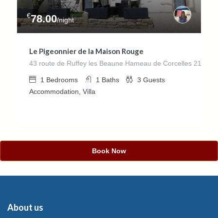
€
78.00
/night
Le Pigeonnier de la Maison Rouge
43 route de Ruffey les Beaune Hameau de Corcelles 215
1
Bedrooms
1
Baths
3
Guests
Accommodation, Villa
Book Now
About us