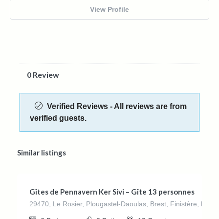
View Profile
0 Review
Verified Reviews - All reviews are from
verified guests.
Similar listings
€
280.00
/night
Gîtes de Pennavern ​Ker Sivi – Gîte 13 personnes
29470, Le Rosier, Plougastel-Daoulas, Brest, Finistère, Bret