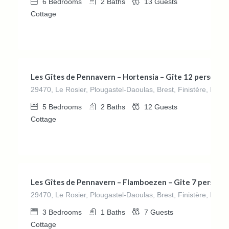
6
Bedrooms
2
Baths
13
Guests
Cottage
€
280.00
/night
Les Gîtes de Pennavern – Hortensia – Gîte 12 personne
29470, Le Rosier, Plougastel-Daoulas, Brest, Finistère, Bret
5
Bedrooms
2
Baths
12
Guests
Cottage
€
162.00
/night
Les Gîtes de Pennavern – Flamboezen – Gîte 7 personn
29470, Le Rosier, Plougastel-Daoulas, Brest, Finistère, Bret
3
Bedrooms
1
Baths
7
Guests
Cottage