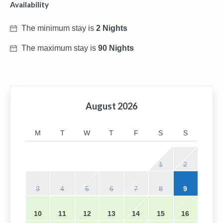
Availability
The minimum stay is
2 Nights
The maximum stay is
90 Nights
August
2026
M
T
W
T
F
S
S
1
2
3
4
5
6
7
8
9
10
11
12
13
14
15
16