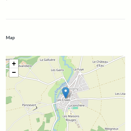
Map
+
−