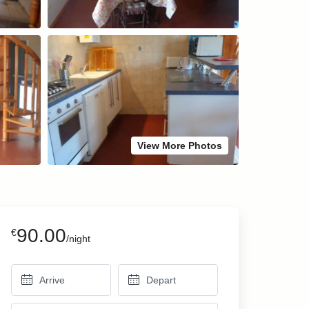
View More Photos
90.00
€
/night