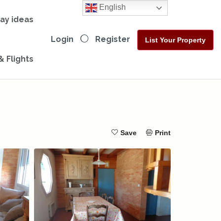
English
day ideas
Login
Register
List Your Property
& Flights
Save
Print