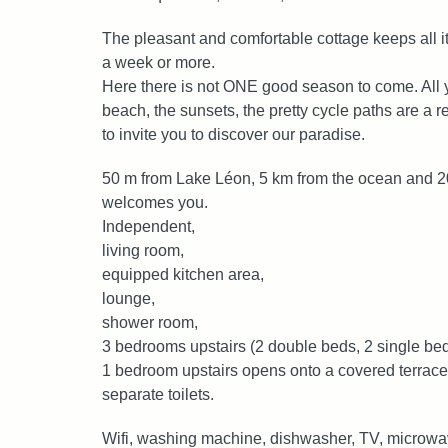
The pleasant and comfortable cottage keeps all i
a week or more.
Here there is not ONE good season to come. All ye
beach, the sunsets, the pretty cycle paths are a 
to invite you to discover our paradise.
50 m from Lake Léon, 5 km from the ocean and 20
welcomes you.
Independent,
living room,
equipped kitchen area,
lounge,
shower room,
3 bedrooms upstairs (2 double beds, 2 single bed
1 bedroom upstairs opens onto a covered terrace
separate toilets.
Wifi, washing machine, dishwasher, TV, microwav