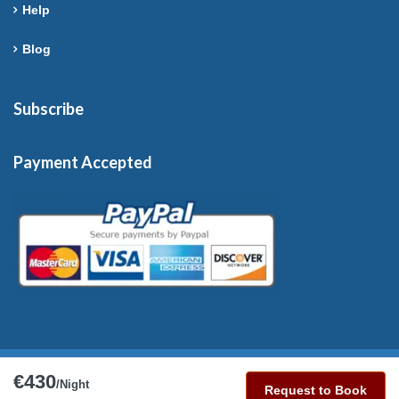
Help
Blog
Subscribe
Payment Accepted
€430
Copyright © 2026 France-Rentals. All Rights Reserved.
/Night
Request to Book