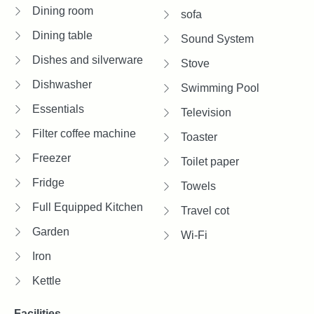
Dining room
sofa
Dining table
Sound System
Dishes and silverware
Stove
Dishwasher
Swimming Pool
Essentials
Television
Filter coffee machine
Toaster
Freezer
Toilet paper
Fridge
Towels
Full Equipped Kitchen
Travel cot
Garden
Wi-Fi
Iron
Kettle
Facilities