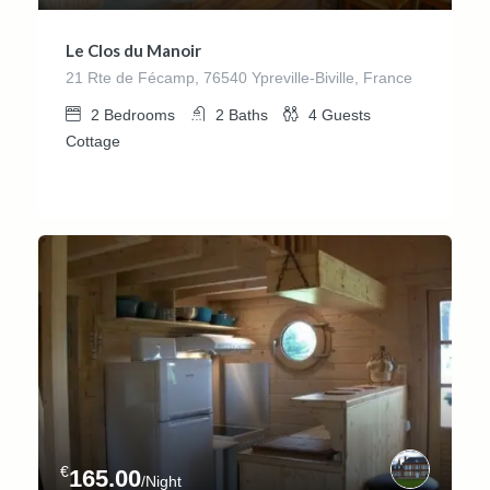
Le Clos du Manoir
21 Rte de Fécamp, 76540 Ypreville-Biville, France
2
Bedrooms
2
Baths
4
Guests
Cottage
€
165.00
/Night