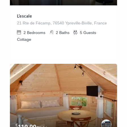
L’escale
21 Rte de Fécamp, 76540 Ypreville-Biville, France
2
Bedrooms
2
Baths
5
Guests
Cottage
€
110.00