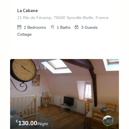
La Cabane
21 Rte de Fécamp, 76540 Ypreville-Biville, France
2
Bedrooms
1
Baths
3
Guests
Cottage
€
130.00
/Night