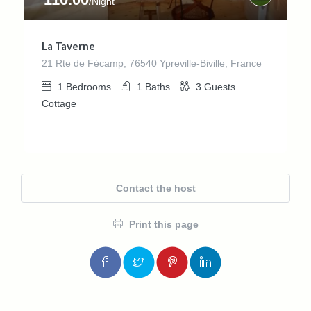
/Night
La Taverne
21 Rte de Fécamp, 76540 Ypreville-Biville, France
1
Bedrooms
1
Baths
3
Guests
Cottage
Contact the host
Print this page