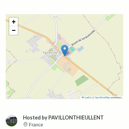
+
−
Leaflet
|
©
OpenStreetMap
contributors
Hosted by
PAVILLONTHIEULLENT
France