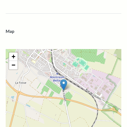
Map
+
−