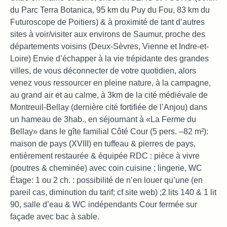
du Parc Terra Botanica, 95 km du Puy du Fou, 83 km du
Futuroscope de Poitiers) & à proximité de tant d’autres
sites à voir/visiter aux environs de Saumur, proche des
départements voisins (Deux-Sèvres, Vienne et Indre-et-
Loire) Envie d’échapper à la vie trépidante des grandes
villes, de vous déconnecter de votre quotidien, alors
venez vous ressourcer en pleine nature, à la campagne,
au grand air et au calme, à 3km de la cité médiévale de
Montreuil-Bellay (dernière cité fortifiée de l’Anjou) dans
un hameau de 3hab., en séjournant à «La Ferme du
Bellay» dans le gîte familial Côté Cour (5 pers. –82 m²):
maison de pays (XVIII) en tuffeau & pierres de pays,
entièrement restaurée & équipée RDC : pièce à vivre
(poutres & cheminée) avec coin cuisine ; lingerie, WC
Étage: 1 ou 2 ch. : possibilité de n’en louer qu’une (en
pareil cas, diminution du tarif; cf site web) ;2 lits 140 & 1 lit
90, salle d’eau & WC indépendants Cour fermée sur
façade avec bac à sable.