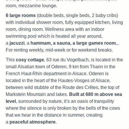
room, mezzanine lounge.
6 large rooms
(double beds, single beds, 2 baby cribs)
with individual shower room, fully equipped kitchen, living
room, dining room. Wellness area with an indoor
swimming pool which is heated all year around,
a
jacuzzi
, a
hammam, a sauna, a large games room.
..
For renting weekly, mid-week or for weekend breaks.
This
cosy cottage
, 63 rue du Vogelbach, is located in the
small Alsatian town of Oderen, 9 km from Thann in the
French Haut-Rhin department in Alsace. Oderen is
located in the heart of the Hautes-Vosges of Alsace,
between wild stubble of the Route des Crêtes, the top of
Markstein Mountain and lakes.
Built at 680 m above sea
level
, surrounded by nature, it’s an oasis of tranquility
where the silence is only broken by the bells of the cows
that we hear in the distance in summer, creating
a
peaceful atmosphere
.