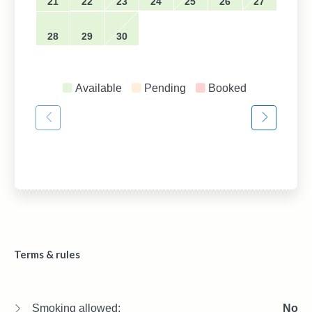
21
22
23
24
25
26
27
28
29
30
Available
Pending
Booked
Terms & rules
Smoking allowed:
No