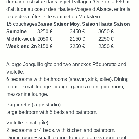
domaine est situé dans le petit village d’Oderen à 680 m
d’altitude au coeur des Hautes-Vosges d’Alsace, entre la
route des crêtes et le sommet du Markstein.
15 couchages
Basse Saison
Moy. Saison
Haute Saison
Semaine
3250 €
3450 €
3650 €
Middle-week
2050 €
2150 €
2250 €
Week-end 2n
2150 €
2250 €
2350 €
A large Jonquille gîte and two annexes Pâquerette and
Violette.
6 bedrooms with bathrooms (shower, sink, toilet). Dining
room + small lounge, lounge, games room, pool room,
mezzanine lounge.
Pâquerette (large studio):
large bedroom with 5 beds and bathroom.
Violette (small gîte):
2 bedrooms or 4 beds, with kitchen and bathroom.
Dining room + small lounge, lounge, games room, pool