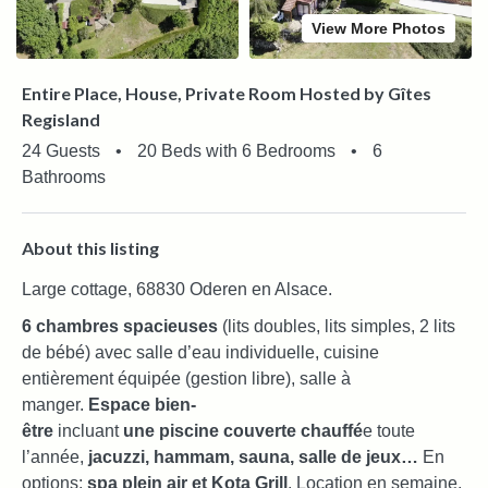
View More Photos
Entire Place, House, Private Room Hosted by Gîtes
Regisland
24 Guests
•
20 Beds with 6 Bedrooms
•
6
Bathrooms
About this listing
Large cottage, 68830 Oderen en Alsace.
6 chambres spacieuses
(lits doubles, lits simples, 2 lits
de bébé) avec salle d’eau individuelle, cuisine
entièrement équipée (gestion libre), salle à
manger.
Espace bien-
être
incluant
une piscine couverte chauffé
e toute
l’année,
jacuzzi, hammam, sauna, salle de jeux…
En
options:
spa plein air et Kota Grill
. Location en semaine,