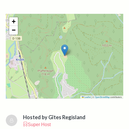
+
−
Leaflet
|
©
OpenStreetMap
contributors
Hosted by
Gîtes Regisland
Super Host