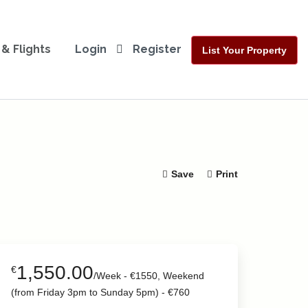
 & Flights
Login
Register
List Your Property
Save
Print
View More Photos
1,550.00
€
/Week - €1550, Weekend
(from Friday 3pm to Sunday 5pm) - €760