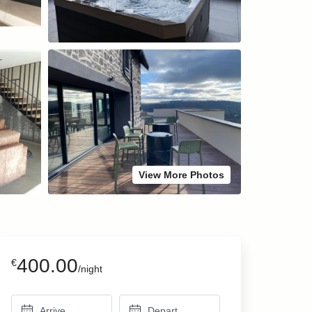
View More Photos
400.00
€
/night