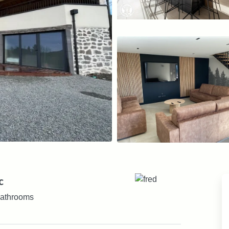
c
athrooms