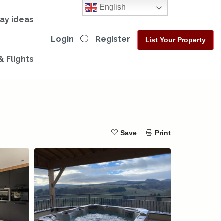
English
day ideas
Login
Register
List Your Property
& Flights
Save
Print