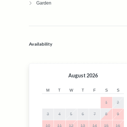
Garden
Availability
August
2026
M
T
W
T
F
S
S
1
2
3
4
5
6
7
8
9
10
11
12
13
14
15
16