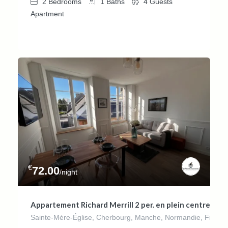
2
Bedrooms
1
Baths
4
Guests
Apartment
€
72.00
/night
Appartement Richard Merrill 2 per. en plein centre
Sainte-Mère-Église, Cherbourg, Manche, Normandie, France 