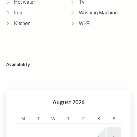
Hot water
Tv
Iron
Washing Machine
Kitchen
Wi-Fi
Availability
August
2026
M
T
W
T
F
S
S