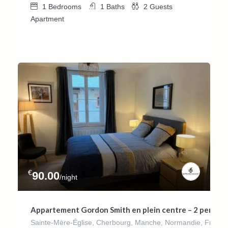
1
Bedrooms
1
Baths
2
Guests
Apartment
€
90.00
/night
Appartement Gordon Smith en plein centre – 2 pers
Sainte-Mère-Église, Cherbourg, Manche, Normandie, France 