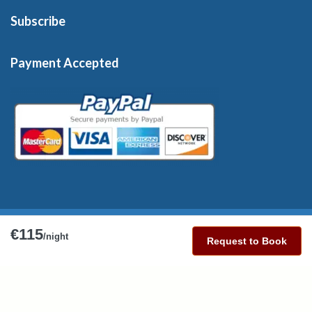
Subscribe
Payment Accepted
€115
Copyright © 2026 France-Rentals. All Rights Reserved.
/night
Request to Book