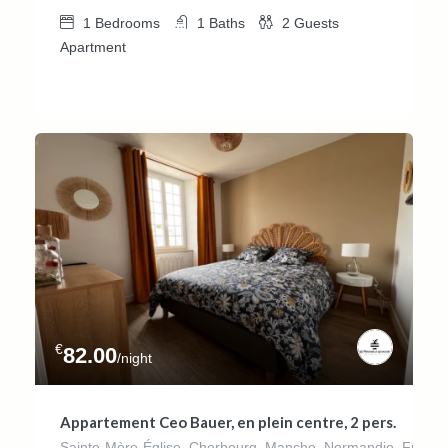
1
Bedrooms
1
Baths
2
Guests
Apartment
€
82.00
/night
Appartement Ceo Bauer, en plein centre, 2 pers.
Sainte-Mère-Église, Cherbourg, Manche, Normandie, France 