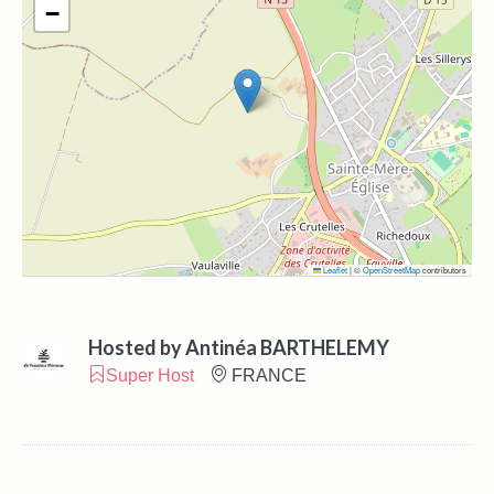
−
Leaflet
|
©
OpenStreetMap
contributors
Hosted by
Antinéa BARTHELEMY
Super Host
FRANCE